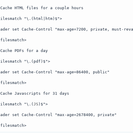
 Cache HTML files for a couple hours
filesmatch "\.(html|htm)$">
eader set Cache-Control "max-age=7200, private, must-rev
/filesmatch>
 Cache PDFs for a day
filesmatch "\.(pdf)$">
eader set Cache-Control "max-age=86400, public"
/filesmatch>
 Cache Javascripts for 31 days
filesmatch "\.(
JS
)$">
eader set Cache-Control "max-age=2678400, private"
/filesmatch>