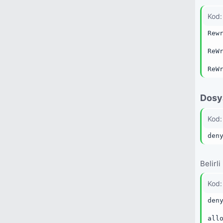
Kod:
Rew
ReW
ReW
Dosya
Kod:
den
Belirl
Kod:
den
all