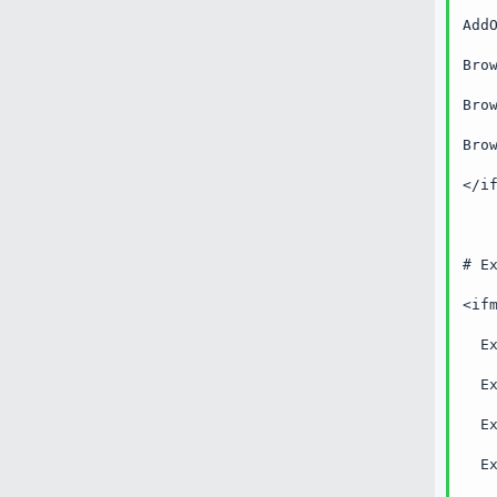
Add
Bro
Bro
Bro
</i
# E
<if
  E
  E
  E
  E