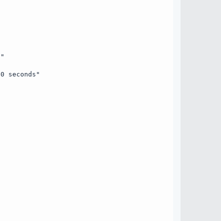
s"
00 seconds"