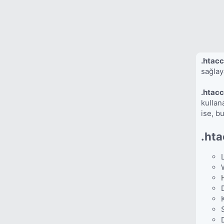
.htac
sağlay
.htac
kullan
ise, bu
.hta