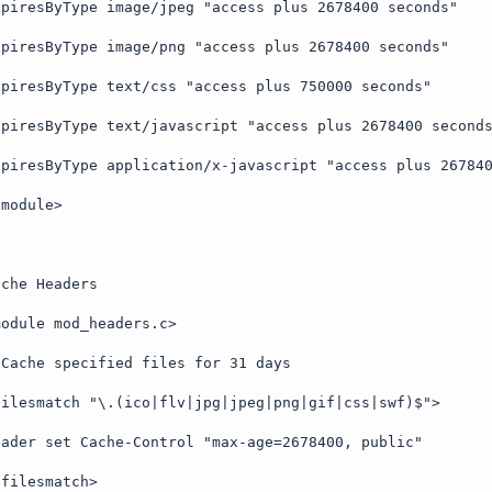
xpiresByType image/jpeg "access plus 2678400 seconds"
xpiresByType image/png "access plus 2678400 seconds"
xpiresByType text/css "access plus 750000 seconds"
xpiresByType text/javascript "access plus 2678400 second
xpiresByType application/x-javascript "access plus 26784
fmodule>
ache Headers
module mod_headers.c>
 Cache specified files for 31 days
filesmatch "\.(ico|flv|jpg|jpeg|png|gif|css|swf)$">
eader set Cache-Control "max-age=2678400, public"
/filesmatch>