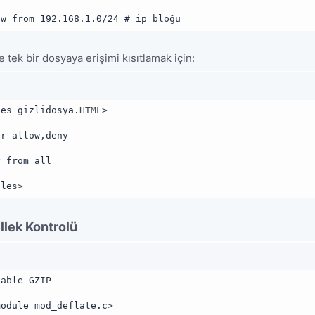
ow from 192.168.1.0/24 # ip bloğu
 tek bir dosyaya erişimi kısıtlamak için:
les gizlidosya.
HTML
>
er allow,deny
y from all
iles>
lek Kontrolü
nable GZIP
module mod_deflate.c>