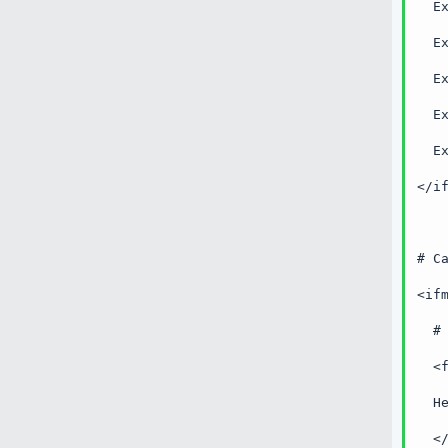
  E
  E
  E
  E
  E
</i
# C
<if
  #
  <
  H
  <