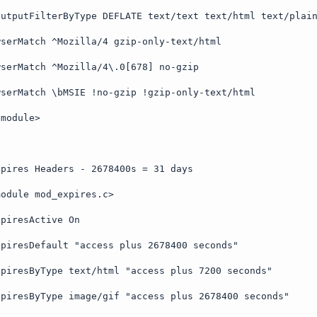
OutputFilterByType DEFLATE text/text text/html text/plai
wserMatch ^Mozilla/4 gzip-only-text/html
wserMatch ^Mozilla/4\.0[678] no-gzip
wserMatch \bMSIE !no-gzip !gzip-only-text/html
fmodule>
xpires Headers - 2678400s = 31 days
module mod_expires.c>
xpiresActive On
xpiresDefault "access plus 2678400 seconds"
xpiresByType text/html "access plus 7200 seconds"
xpiresByType image/gif "access plus 2678400 seconds"