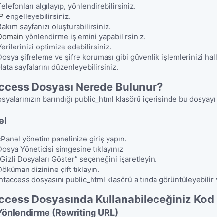
Telefonları algılayıp, yönlendirebilirsiniz.
IP
engelleyebilirsiniz.
Bakım sayfanızı oluşturabilirsiniz.
Domain
yönlendirme işlemini yapabilirsiniz.
Verilerinizi optimize edebilirsiniz.
Dosya şifreleme ve şifre koruması gibi güvenlik işlemlerinizi hall
Hata sayfalarını düzenleyebilirsiniz.
access Dosyası Nerede Bulunur?
osyalarınızın barındığı public_html klasörü içerisinde bu dosyayı 
el
cPanel yönetim panelinize giriş yapın.
Dosya Yöneticisi simgesine tıklayınız.
“Gizli Dosyaları Göster” seçeneğini işaretleyin.
Döküman dizinine çift tıklayın.
.htaccess dosyasını public_html klasörü altında görüntüleyebilir 
ccess Dosyasında Kullanabileceğiniz Kod 
Yönlendirme (Rewriting URL)