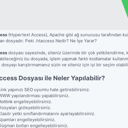
cess
(Hypertext Access), Apache gibi ağ sunucusu tarafından kul
an dosyadır. Peki .htaccess Nedir? Ne İşe Yarar?
cess
dosyası sayesinde, siteniz üzerinde bir çok yetkilendirme, kı
abileceğiniz bu dosyada, işlem yapmak farklı kodlamalar kullanma
 dosyayı karıştırmamanız sizin ve siteniz için iyi bir seçim olabili
ccess Dosyası ile Neler Yapılabilir?
Link yapınızı
SEO
uyumlu hale getirebilirsiniz.
WWW yapılandırması yapabilirsiniz.
Hotlink
engelleyebilirsiniz.
Dosyaları gizleyebilirsiniz.
Klasör yetki sınıflandırmalarını ayarlayabilirsiniz.
Spamları engelleyebilirsiniz.
Düşman botları engelleyebilirsiniz.