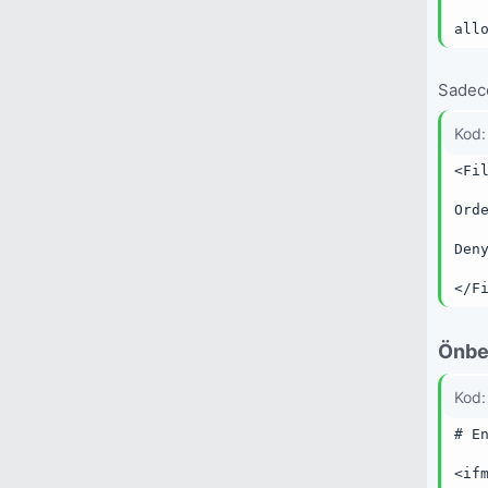
all
Sadece
Kod:
<Fi
Ord
Den
</F
Önbel
Kod:
# E
<if