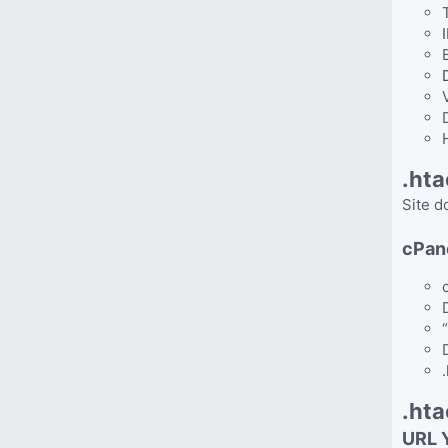
.ht
Site d
cPan
.hta
URL 