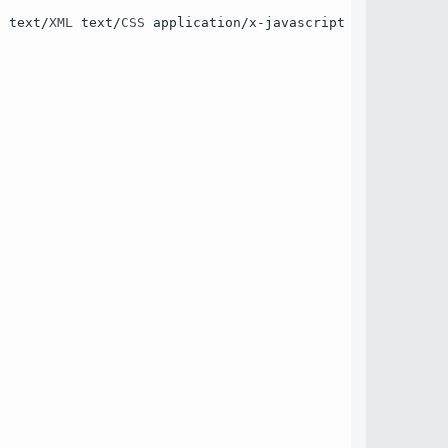
n text/
XML
 text/
CSS
 application/x-javascript application