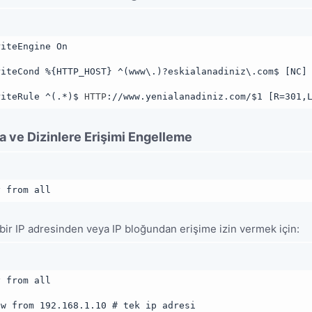
riteEngine On
riteCond %{HTTP_HOST} ^(www\.)?eskialanadiniz\.com$ [NC]
riteRule ^(.*)$ 
HTTP
://www.yenialanadiniz.com/$1 [R=301,
 ve Dizinlere Erişimi Engelleme
y from all
i bir IP adresinden veya IP bloğundan erişime izin vermek için:
y from all
ow from 192.168.1.10 # tek ip adresi