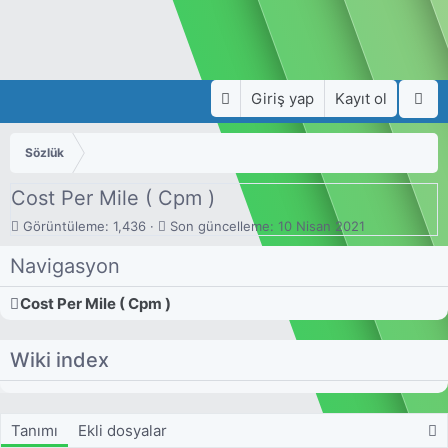
Giriş yap
Kayıt ol
Sözlük
Cost Per Mile ( Cpm )
G
S
Görüntüleme: 1,436
Son güncelleme:
10 Nisan 2021
ö
o
r
n
Navigasyon
ü
g
n
ü
Cost Per Mile ( Cpm )
t
n
ü
c
l
e
Wiki index
e
l
m
l
e
e
m
Tanımı
Ekli dosyalar
e