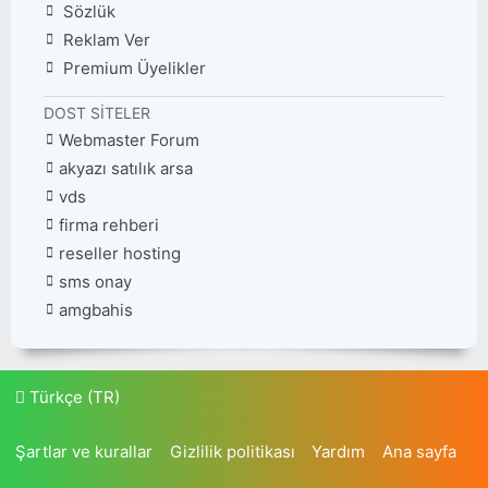
Sözlük
Reklam Ver
Premium Üyelikler
DOST SITELER
Webmaster Forum
akyazı satılık arsa
vds
firma rehberi
reseller hosting
sms onay
amgbahis
Türkçe (TR)
Şartlar ve kurallar
Gizlilik politikası
Yardım
Ana sayfa