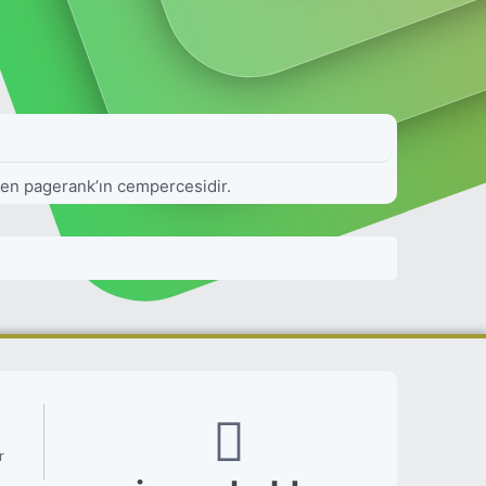
elen pagerank’ın cempercesidir.
r