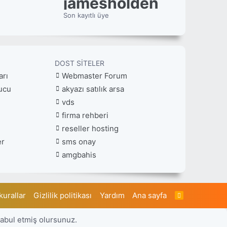
jamesholden
Son kayıtlı üye
DOST SITELER
arı
Webmaster Forum
ucu
akyazı satılık arsa
vds
firma rehberi
reseller hosting
er
sms onay
amgbahis
kurallar
Gizlilik politikası
Yardım
Ana sayfa
R
S
S
kabul etmiş olursunuz.