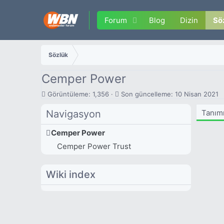
Forum
Blog
Dizin
Sö
Sözlük
Cemper Power
G
S
Görüntüleme: 1,356
Son güncelleme:
10 Nisan 2021
ö
o
r
n
Navigasyon
Tanım
ü
g
n
ü
Cemper Power
t
n
Cemper Power Trust
ü
c
l
e
e
l
Wiki index
m
l
e
e
m
e