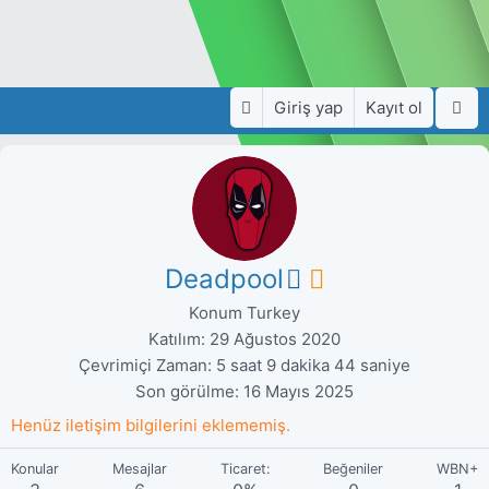
Giriş yap
Kayıt ol
Deadpool
Konum
Turkey
Katılım
29 Ağustos 2020
Çevrimiçi Zaman
5 saat 9 dakika 44 saniye
Son görülme
16 Mayıs 2025
Henüz iletişim bilgilerini eklememiş.
Konular
Mesajlar
Ticaret:
Beğeniler
WBN+