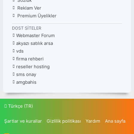
Sözlük
Reklam Ver
Premium Üyelikler
DOST SITELER
Webmaster Forum
akyazı satılık arsa
vds
firma rehberi
reseller hosting
sms onay
amgbahis
Türkçe (TR)
Şartlar ve kurallar
Gizlilik politikası
Yardım
Ana sayfa