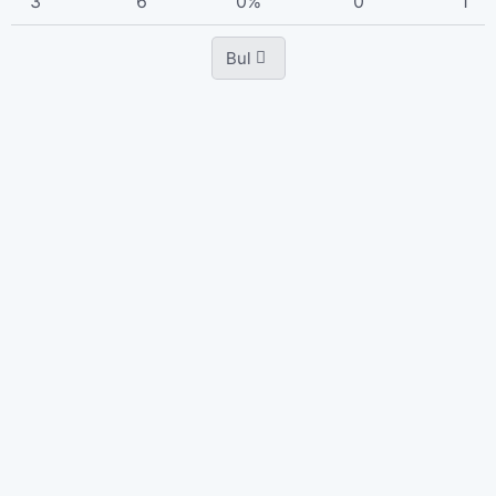
3
6
0%
0
1
Bul