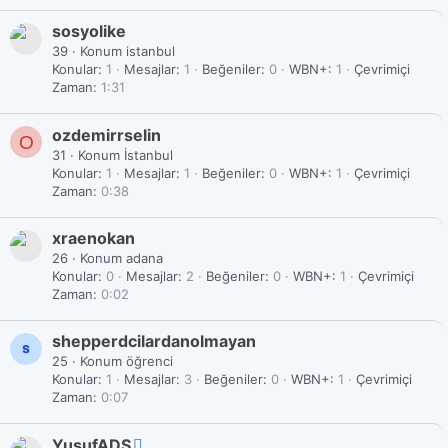
sosyolike
39
·
Konum
istanbul
Konular
1
Mesajlar
1
Beğeniler
0
WBN+
1
Çevrimiçi
Zaman
1:31
ozdemirrselin
O
31
·
Konum
İstanbul
Konular
1
Mesajlar
1
Beğeniler
0
WBN+
1
Çevrimiçi
Zaman
0:38
xraenokan
26
·
Konum
adana
Konular
0
Mesajlar
2
Beğeniler
0
WBN+
1
Çevrimiçi
Zaman
0:02
shepperdcilardanolmayan
25
·
Konum
öğrenci
Konular
1
Mesajlar
3
Beğeniler
0
WBN+
1
Çevrimiçi
Zaman
0:07
YusufADS