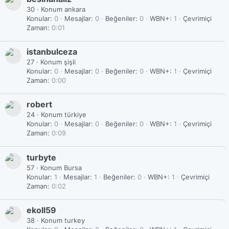
30
·
Konum
ankara
Konular
0
Mesajlar
0
Beğeniler
0
WBN+
1
Çevrimiçi
Zaman
0:01
istanbulceza
27
·
Konum
şişli
Konular
0
Mesajlar
0
Beğeniler
0
WBN+
1
Çevrimiçi
Zaman
0:00
robert
24
·
Konum
türkiye
Konular
0
Mesajlar
0
Beğeniler
0
WBN+
1
Çevrimiçi
Zaman
0:09
turbyte
57
·
Konum
Bursa
Konular
1
Mesajlar
1
Beğeniler
0
WBN+
1
Çevrimiçi
Zaman
0:02
ekoll59
38
·
Konum
turkey