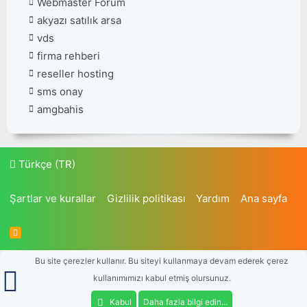
Webmaster Forum
akyazı satılık arsa
vds
firma rehberi
reseller hosting
sms onay
amgbahis
Türkçe (TR)
Şartlar ve kurallar
Gizlilik politikası
Yardım
Ana sayfa
R
S
S
Bu site çerezler kullanır. Bu siteyi kullanmaya devam ederek çerez
kullanımımızı kabul etmiş olursunuz.
Kabul
Daha fazla bilgi edin...