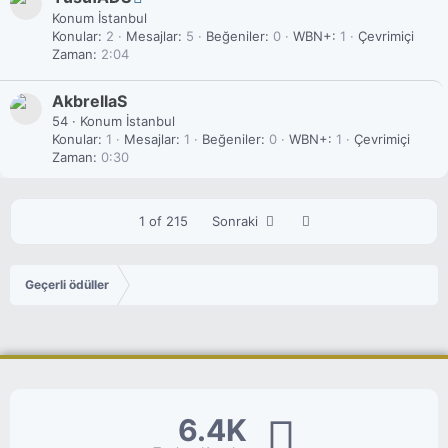
Konum
İstanbul
Konular
2
Mesajlar
5
Beğeniler
0
WBN+
1
Çevrimiçi
Zaman
2:04
AkbrellaS
54
·
Konum
İstanbul
Konular
1
Mesajlar
1
Beğeniler
0
WBN+
1
Çevrimiçi
Zaman
0:30
Son
1 of 215
Sonraki
Geçerli ödüller
6.4K