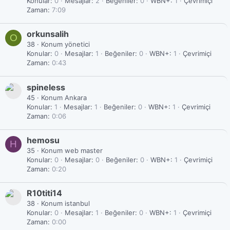
Konular
0
Mesajlar
2
Beğeniler
0
WBN+
1
Çevrimiçi
Zaman
7:09
orkunsalih
O
38
·
Konum
yönetici
Konular
0
Mesajlar
1
Beğeniler
0
WBN+
1
Çevrimiçi
Zaman
0:43
spineless
45
·
Konum
Ankara
Konular
1
Mesajlar
1
Beğeniler
0
WBN+
1
Çevrimiçi
Zaman
0:06
hemosu
H
35
·
Konum
web master
Konular
0
Mesajlar
0
Beğeniler
0
WBN+
1
Çevrimiçi
Zaman
0:20
R10titi14
38
·
Konum
istanbul
Konular
0
Mesajlar
1
Beğeniler
0
WBN+
1
Çevrimiçi
Zaman
0:00