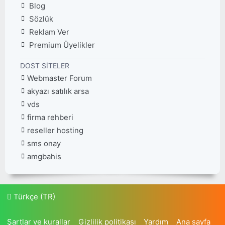
Blog
Sözlük
Reklam Ver
Premium Üyelikler
DOST SITELER
Webmaster Forum
akyazı satılık arsa
vds
firma rehberi
reseller hosting
sms onay
amgbahis
Türkçe (TR)
Şartlar ve kurallar
Gizlilik politikası
Yardım
Ana sayfa