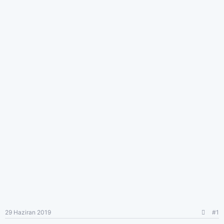
n
h
i
29 Haziran 2019
#1