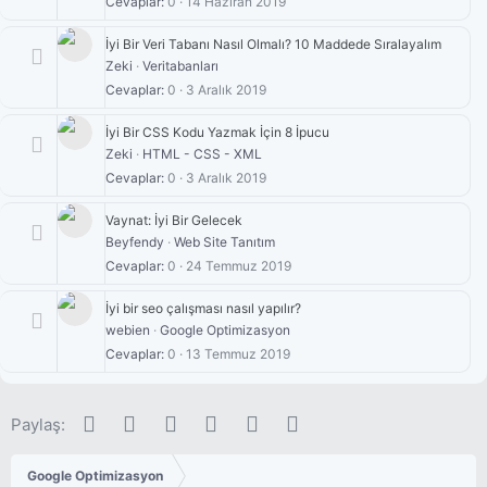
Cevaplar
0
14 Haziran 2019
İyi Bir Veri Tabanı Nasıl Olmalı? 10 Maddede Sıralayalım
Zeki
Veritabanları
Cevaplar
0
3 Aralık 2019
İyi Bir CSS Kodu Yazmak İçin 8 İpucu
Zeki
HTML - CSS - XML
Cevaplar
0
3 Aralık 2019
Vaynat: İyi Bir Gelecek
Beyfendy
Web Site Tanıtım
Cevaplar
0
24 Temmuz 2019
İyi bir seo çalışması nasıl yapılır?
webien
Google Optimizasyon
Cevaplar
0
13 Temmuz 2019
Facebook
Twitter
Pinterest
Tumblr
WhatsApp
E-posta
Paylaş:
Google Optimizasyon