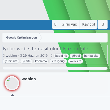
Giriş yap
Kayıt ol
Google Optimizasyon
İyi bir web site nasıl olur? İşte öneriler.
K
B
E
webien
29 Haziran 2019
backlink
görsel
harika site
o
a
t
iyi bir site
iyi site
kodlama
site içeriği
web site
n
ş
i
u
l
k
y
a
e
u
n
t
webien
b
g
l
a
ı
e
ş
ç
r
l
t
a
a
t
r
a
i