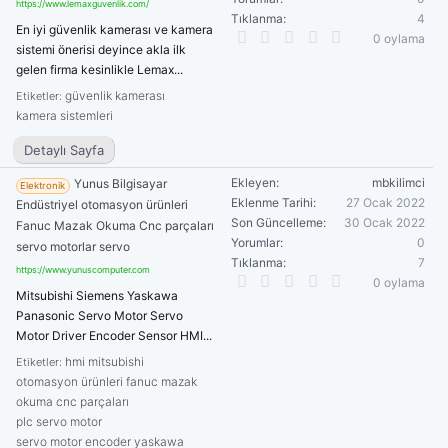
https://www.lemaxguvenlik.com/
Tıklanma
4
En iyi güvenlik kamerası ve kamera
0
0 oylama
sistemi önerisi deyince akla ilk
.
0
gelen firma kesinlikle Lemax...
0
güvenlik kamerası
Etiketler:
y
ı
kamera sistemleri
l
d
Detaylı Sayfa
ı
z
Ekleyen
mbkilimci
Yunus Bilgisayar
Elektronik
Eklenme Tarihi
27 Ocak 2022
Endüstriyel otomasyon ürünleri
Son Güncelleme
30 Ocak 2022
Fanuc Mazak Okuma Cnc parçaları
Yorumlar
0
servo motorlar servo
Tıklanma
7
https://www.yunuscomputer.com
0
0 oylama
.
Mitsubishi Siemens Yaskawa
0
Panasonic Servo Motor Servo
0
Motor Driver Encoder Sensor HMI...
y
ı
hmi
mitsubishi
Etiketler:
l
otomasyon ürünleri fanuc mazak
d
okuma cnc parçaları
ı
plc
servo motor
z
servo motor encoder
yaskawa