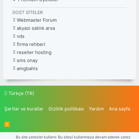
DOST SITELER
Webmaster Forum
akyazı satılık arsa
vds
firma rehberi
reseller hosting
sms onay
amgbahis
Türkçe (TR)
Şartlar ve kurallar
Gizlilik politikası
Yardım
Ana sayfa
R
S
S
Bu site çerezler kullanır. Bu siteyi kullanmaya devam ederek çerez