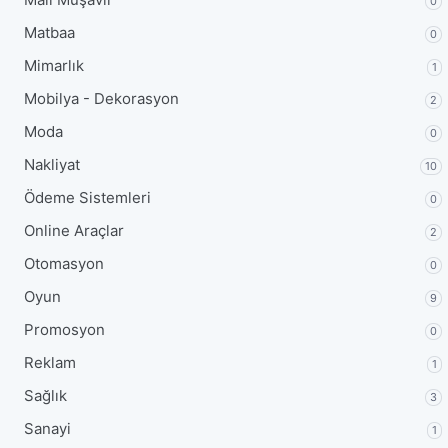
0
Matbaa
0
Mimarlık
1
Mobilya - Dekorasyon
2
Moda
0
Nakliyat
10
Ödeme Sistemleri
0
Online Araçlar
2
Otomasyon
0
Oyun
9
Promosyon
0
Reklam
1
Sağlık
3
Sanayi
1