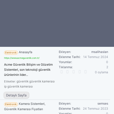
Ekleyen
msalihaslan
Anasayfa
Elektronik
Eklenme Tarihi
14 Temmuz 2024
https://www.acmeguvenlik.com.tr/
Yorumlar
0
Acme Güvenlik Bilişim ve Gözetim
Tıklanma
2
Sistemleri, son teknoloji güvenlik
0
0 oylama
ürünlerinin lider...
.
0
güvenlik
güvenlik kamerası
Etiketler:
0
ip güvenlik kamerası
y
ı
Detaylı Sayfa
l
d
Ekleyen
ı
semses
Kamera Sistemleri,
Elektronik
z
Eklenme Tarihi
24 Temmuz 2023
Güvenlik Kamerası Fiyatları
Yorumlar
0