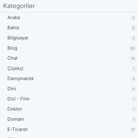
Kategoriler
Araba
2
Bahis
0
Bilgisayar
2
Blog
30
Chat
13
Çiçekçi
1
Danışmanlık
3
Dini
0
Dizi - Film
1
Doktor
1
Domain
1
E-Ticaret
17