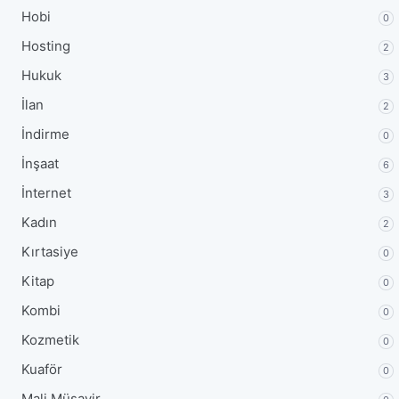
Hobi
0
Hosting
2
Hukuk
3
İlan
2
İndirme
0
İnşaat
6
İnternet
3
Kadın
2
Kırtasiye
0
Kitap
0
Kombi
0
Kozmetik
0
Kuaför
0
Mali Müşavir