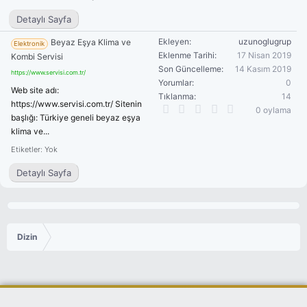
Detaylı Sayfa
Ekleyen
uzunoglugrup
Beyaz Eşya Klima ve
Elektronik
Eklenme Tarihi
17 Nisan 2019
Kombi Servisi
Son Güncelleme
14 Kasım 2019
https://www.servisi.com.tr/
Yorumlar
0
Web site adı:
Tıklanma
14
https://www.servisi.com.tr/ Sitenin
0
0 oylama
başlığı: Türkiye geneli beyaz eşya
.
0
klima ve...
0
Etiketler: Yok
y
ı
Detaylı Sayfa
l
d
ı
z
Dizin