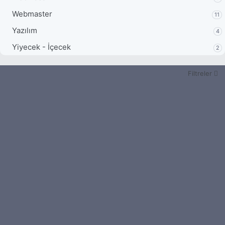
Webmaster
11
Yazılım
4
Yiyecek - İçecek
2
Filtreler