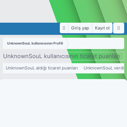
Giriş yap
Kayıt ol
UnknownSouL kullanıcısının Profili
UnknownSouL kullanıcısının ticaret puanları
UnknownSouL aldığı ticaret puanları
UnknownSouL verdiği 