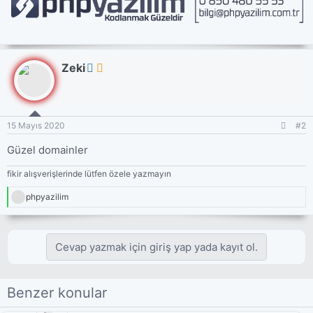
Zeki
15 Mayıs 2020
#2
Güzel domainler
fikir alışverişlerinde lütfen özele yazmayın
B
phpyazilim
e
ğ
e
n
Cevap yazmak için giriş yap yada kayıt ol.
i
l
e
r
Benzer konular
: