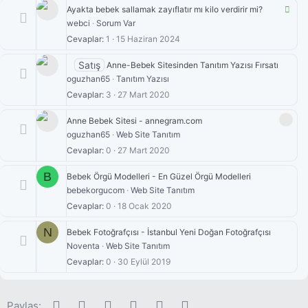
Ç
Ayakta bebek sallamak zayıflatır mı kilo verdirir mi?
ö
webci
Sorum Var
z
Cevaplar
1
15 Haziran 2024
ü
l
Satış
Anne-Bebek Sitesinden Tanıtım Yazısı Fırsatı
d
oguzhan65
Tanıtım Yazısı
ü
Cevaplar
3
27 Mart 2020
Anne Bebek Sitesi - annegram.com
oguzhan65
Web Site Tanıtım
Cevaplar
0
27 Mart 2020
B
Bebek Örgü Modelleri - En Güzel Örgü Modelleri
bebekorgucom
Web Site Tanıtım
Cevaplar
0
18 Ocak 2020
N
Bebek Fotoğrafçısı - İstanbul Yeni Doğan Fotoğrafçısı
Noventa
Web Site Tanıtım
Cevaplar
0
30 Eylül 2019
Facebook
Twitter
Pinterest
Tumblr
WhatsApp
E-posta
Paylaş: