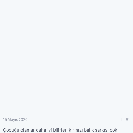
n
h
i
15 Mayıs 2020
#1
Çocuğu olanlar daha iyi bilirler, kırmızı balık şarkısı çok