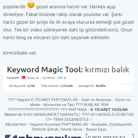
popülerdir
güzel aranma hacmi var. Herkes açıp
dinletiyor. Fakat önünde rakip olarak youtube var. Şarkı
harici güzel bir proje ile ilk sıraya oturursa ekmeği çok güzel
olur. Tek bir video yükleyerek dahi işi götürebilirsiniz. Onun
harici blog ve eticaret için dahi seçenek edilebilir.
kirmizibalik net
???? Yepyeni E-TİCARET PHPTEMA'LAR - Saat ve Aksesuar - Giyim ve
Moda - Mücevher ve Takı ???? BUNLAR YENİ
???????????????????????????? ???? PHPTEMA -
E-TİCARET YAZILIMI
-
Webien'de %100 MEMNUNİYET GARANTİLİ -???? N11 MODÜLÜ ÜCRETSİZ
17+ TEMA SEÇENEĞİ İLE ✅
#BunlarYeni - Yepyeni Kurumsal PHPTEMA'LAR - Avukatlık, Diyetisyenlik,
Temizlik Şirketi, Teknik Sevis - Beyaz Eşya