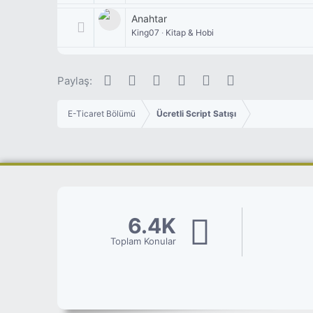
Anahtar
King07
Kitap & Hobi
Facebook
Twitter
Pinterest
Tumblr
WhatsApp
E-posta
Paylaş:
E-Ticaret Bölümü
Ücretli Script Satışı
6.4K
Toplam Konular