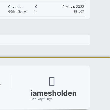
Cevaplar
0
9 Mayıs 2022
Görüntüleme
1K
King07
r
jamesholden
Son kayıtlı üye