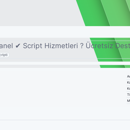
el ✔ Script Hizmetleri ? Ücretsiz Des
ripti
A
K
K
T
M