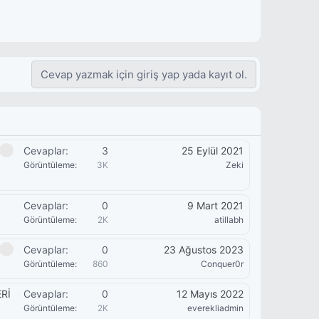
Cevap yazmak için giriş yap yada kayıt ol.
Cevaplar
3
25 Eylül 2021
Görüntüleme
3K
Zeki
Cevaplar
0
9 Mart 2021
Görüntüleme
2K
atillabh
Cevaplar
0
23 Ağustos 2023
Görüntüleme
860
Conquer0r
Rİ
Cevaplar
0
12 Mayıs 2022
Görüntüleme
2K
everekliadmin