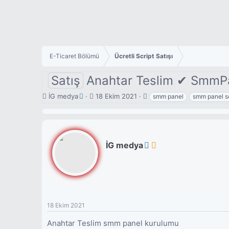
E-Ticaret Bölümü
Ücretli Script Satışı
Satış
Anahtar Teslim ✔ SmmPan
K
B
E
İG medya
18 Ekim 2021
smm panel
smm panel sc
o
a
t
n
ş
i
u
l
k
y
a
e
u
n
t
İG medya
b
g
l
a
ı
e
ş
ç
r
l
t
a
a
t
r
18 Ekim 2021
a
i
n
h
Anahtar Teslim smm panel kurulumu
i