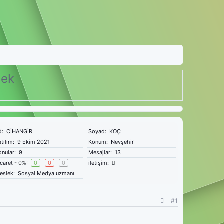
tek
d
CİHANGİR
Soyad
KOÇ
atılım
9 Ekim 2021
Konum
Nevşehir
onular
9
Mesajlar
13
icaret -
0%
0
0
0
iletişim
eslek
Sosyal Medya uzmanı
#1