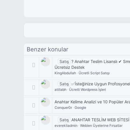
Benzer konular
Satış
? Anahtar Teslim Lisanslı ✔ Sm
Ücretsiz Destek
KingAbdullah
Ücretli Script Satışı
Satış
✅İsteğinize Uygun Profosyonel
atillabh
Ücretli Wordpress İşleri
Anahtar Kelime Analizi ve 10 Popüler A
Conquer0r
Google
Satış
ANAHTAR TESLİM WEB SİTESİ 
everekliadmin
Webien Üyelerine Fırsatlar