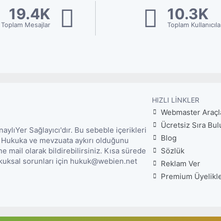
19.4K
10.3K
Toplam Mesajlar
Toplam Kullanıcıla
HIZLI LINKLER
Webmaster Araçl
Ücretsiz Sıra Bul
lıYer Sağlayıcı'dır. Bu sebeble içerikleri
Blog
. Hukuka ve mevzuata aykırı olduğunu
mail olarak bildirebilirsiniz. Kısa sürede
Sözlük
Hukuksal sorunları için hukuk@webien.net
Reklam Ver
Premium Üyelikl