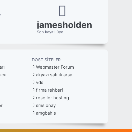
r
jamesholden
Son kayıtlı üye
DOST SITELER
arı
Webmaster Forum
ucu
akyazı satılık arsa
vds
firma rehberi
reseller hosting
er
sms onay
amgbahis