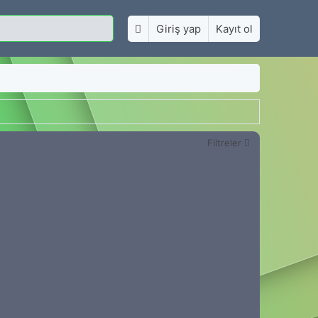
Giriş yap
Kayıt ol
Filtreler