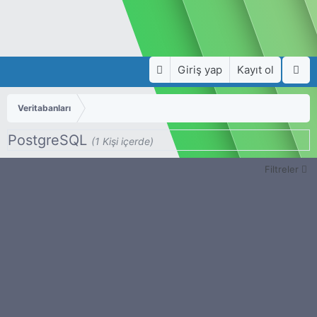
Giriş yap
Kayıt ol
Veritabanları
PostgreSQL
(1 Kişi içerde)
Filtreler