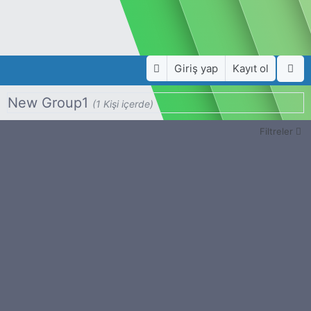
Giriş yap
Kayıt ol
New Group1
(1 Kişi içerde)
Filtreler