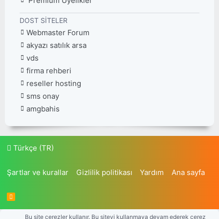
Premium Üyelikler
DOST SITELER
Webmaster Forum
akyazı satılık arsa
vds
firma rehberi
reseller hosting
sms onay
amgbahis
Türkçe (TR)
Şartlar ve kurallar
Gizlilik politikası
Yardım
Ana sayfa
R
S
S
Bu site çerezler kullanır. Bu siteyi kullanmaya devam ederek çerez