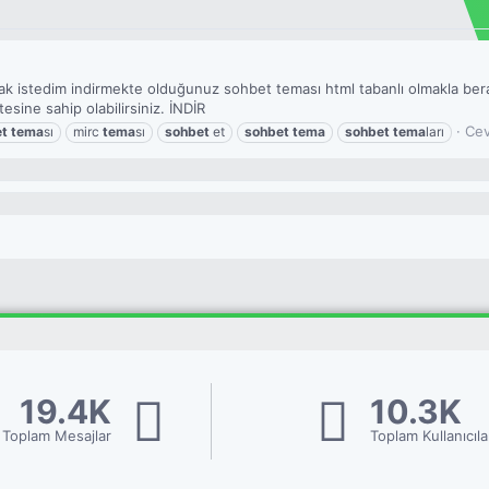
mak istedim indirmekte olduğunuz sohbet teması html tabanlı olmakla bera
tesine sahip olabilirsiniz. İNDİR
Cev
et
tema
sı
mirc
tema
sı
sohbet
et
sohbet
tema
sohbet
tema
ları
19.4K
10.3K
Toplam Mesajlar
Toplam Kullanıcıla