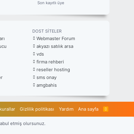
Son kayıtlı üye
DOST SITELER
arı
Webmaster Forum
ucu
akyazı satılık arsa
vds
firma rehberi
reseller hosting
er
sms onay
amgbahis
kurallar
Gizlilik politikası
Yardım
Ana sayfa
R
S
S
kabul etmiş olursunuz.