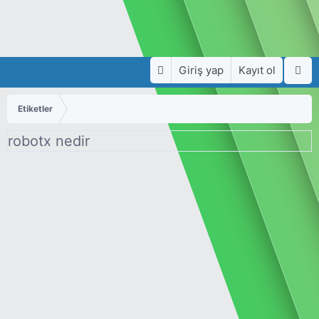
Giriş yap
Kayıt ol
Etiketler
robotx nedir