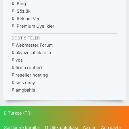
Blog
Sözlük
Reklam Ver
Premium Üyelikler
DOST SITELER
Webmaster Forum
akyazı satılık arsa
vds
firma rehberi
reseller hosting
sms onay
amgbahis
Türkçe (TR)
Şartlar ve kurallar
Gizlilik politikası
Yardım
Ana sayfa