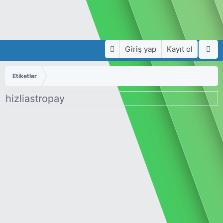
Giriş yap
Kayıt ol
Etiketler
hizliastropay