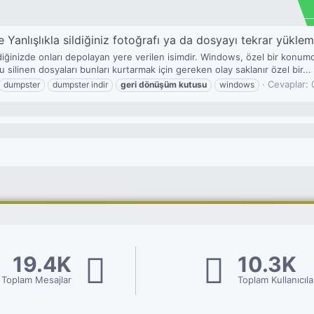
 Yanlışlıkla sildiğiniz fotoğrafı ya da dosyayı tekrar yükl
ğinizde onları depolayan yere verilen isimdir. Windows, özel bir konumda b
linen dosyaları bunları kurtarmak için gereken olay saklanır özel bir...
Cevaplar: 
dumpster
dumpster indir
geri
dönüşüm
kutusu
windows
19.4K
10.3K
Toplam Mesajlar
Toplam Kullanıcıla