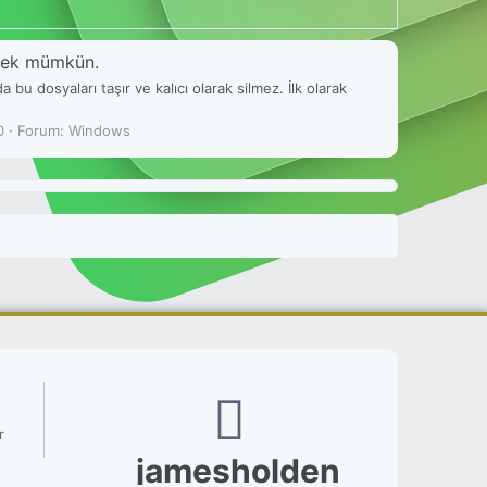
emek mümkün.
u dosyaları taşır ve kalıcı olarak silmez. İlk olarak
0
Forum:
Windows
r
jamesholden