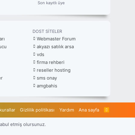
Son kayıtlı üye
DOST SITELER
arı
Webmaster Forum
ucu
akyazı satılık arsa
vds
firma rehberi
reseller hosting
er
sms onay
amgbahis
kurallar
Gizlilik politikası
Yardım
Ana sayfa
R
S
S
kabul etmiş olursunuz.