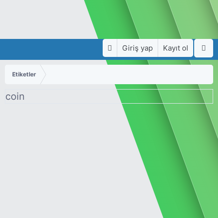
Giriş yap
Kayıt ol
Etiketler
coin